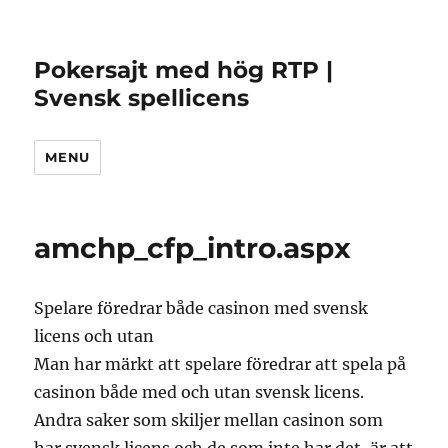
Pokersajt med hög RTP |
Svensk spellicens
MENU
amchp_cfp_intro.aspx
Spelare föredrar både casinon med svensk
licens och utan
Man har märkt att spelare föredrar att spela på
casinon både med och utan svensk licens.
Andra saker som skiljer mellan casinon som